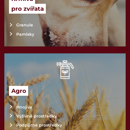
pro zvířata
Granule
Pamlsky
Agro
Hnojiva
Výživné prostředky
Podpůrné prostředky