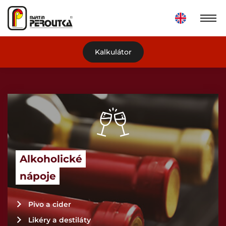
Kalkulátor
Alkoholické
nápoje
Pivo a cider
Likéry a destiláty