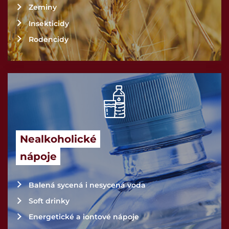
Zeminy
Insekticidy
Rodencidy
Nealkoholické
nápoje
Balená sycená i nesycená voda
Soft drinky
Energetické a iontové nápoje