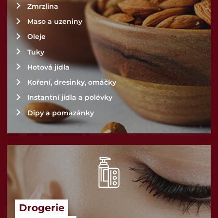
Etikety
Zmrzlina
Ostatní
Maso a uzeniny
Oleje
Tuky
Hotová jídla
Koření, dresinky, omáčky
Instantní jídla a polévky
Dipy a pomazánky
Drogerie