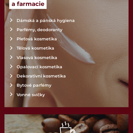
a farmacie
Dámská a pánská hygiena
Parfémy, deodoranty
Pleťová kosmetika
Tělová kosmetika
Vlasová kosmetika
Opalovací kosmetika
Dekorativní kosmetika
Bytové parfémy
Vonné svíčky