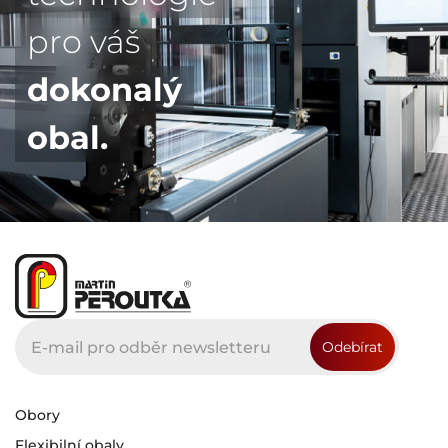
pro váš
dokonalý
obal.
Obory
Flexibilní obaly