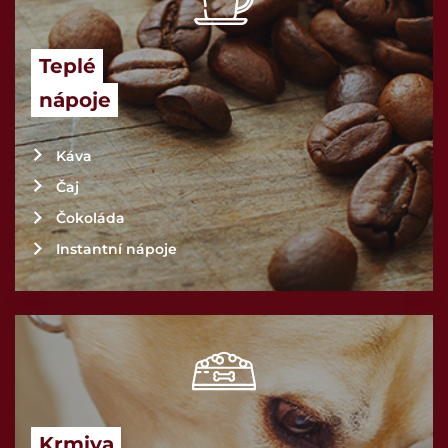
Teplé
nápoje
Káva
Čaj
Čokoláda
Instantní nápoje
Krmiva