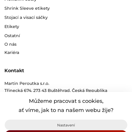
Shrink Sleeve etikety
Stojací a visací sáčky
Etikety
Ostatní
O nás
Kariéra
Kontakt
Martin Peroutka s.r.o.
Třinecká 674, 273 43 Buštěhrad, Česká Republika
tel.:
+420 312 250 011 - 6
Můžeme pracovat s cookies,
e-mail:
info@peroutka.cz
ať víme, jak to na našem webu žije?
Ochrana osobních údajů
Nastavení
Obchodní podmínky