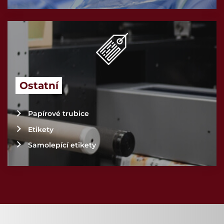
Ostatní
Papírové trubice
Etikety
Samolepící etikety