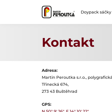
Doypack sáčky
Kontakt
Adresa:
Martin Peroutka s.r.o., polygrafick
Třinecká 674,
273 43 Buštěhrad
GPS:
N 50° 9′ 26″, E 14° 10′ 22″