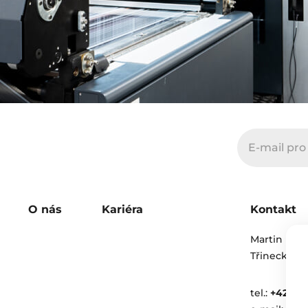
O nás
Kariéra
Kontakt
Martin Perou
Třinecká 67
tel.:
+420 312