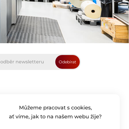
tka s.r.o.
Můžeme pracovat s cookies,
4, 273 43 Buštěhrad, Česká Republika
ať víme, jak to na našem webu žije?
 250 011 - 6