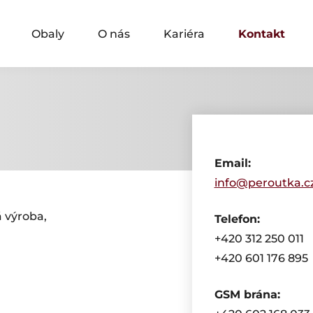
Obaly
O nás
Kariéra
Kontakt
Email:
info@peroutka.c
á výroba,
Telefon:
+420 312 250 011
+420 601 176 895
GSM brána: