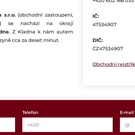
+420 602 168 033
 s.r.o.
(obchodní zastoupení,
IČ:
y) se nachází na okraji
47534907
dna
. Z Kladna k nám autem
zyně cca za deset minut.
DIČ:
CZ47534907
Obchodní rejstří
Telefon
E-mail