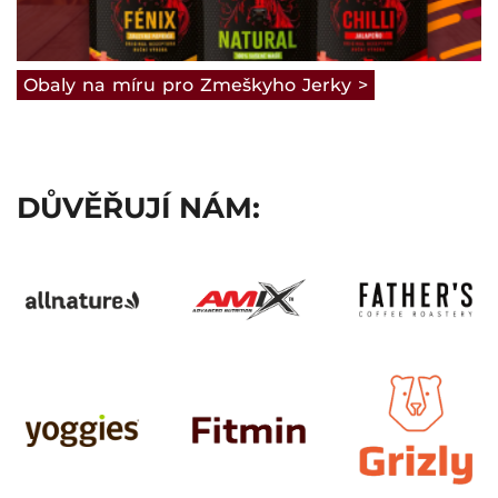
Obaly
na
míru
pro
Zmeškyho
Jerky
>
DŮVĚŘUJÍ NÁM: