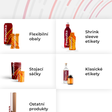
Použití
Flexibilní obaly
Shrink
Flexibilní
Shrink Sleeve etikety
sleeve
obaly
Etikety
etikety
Ostatní
Stojací
Klasické
sáčky
etikety
Ostatní
produkty