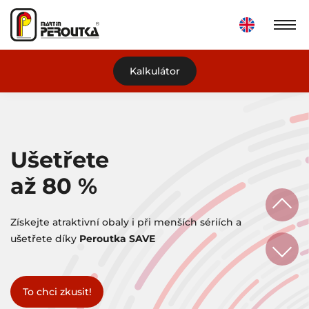
Kalkulátor
Ušetřete
až 80 %
nepřehlédnutelně
už
Získejte atraktivní obaly i při menších sériích a
bez snižování nároků
recyklovatelný
ušetřete díky
Peroutka SAVE
Potřebujete poradit?
To chci zkusit!
Chcete vědět více?
To chci zkusit!