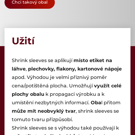
Chci takový obal
Použití
Flexibilní obaly
Shrink Sleeve etikety
Etikety
Užití
Ostatní
Shrink sleeves se aplikují
místo etiket na
láhve
,
plechovky, flakony, kartonové nápoje
apod. Výhodou je velmi příznivý poměr
cena/potištěná plocha. Umožňují
využít celé
plochy obalu
k propagaci výrobku a k
umístění nezbytných informací.
Oba
l přitom
může mít neobvyklý tvar
, shrink sleeves se
tomuto tvaru přizpůsobí.
Shrink sleeves se s výhodou také používají k