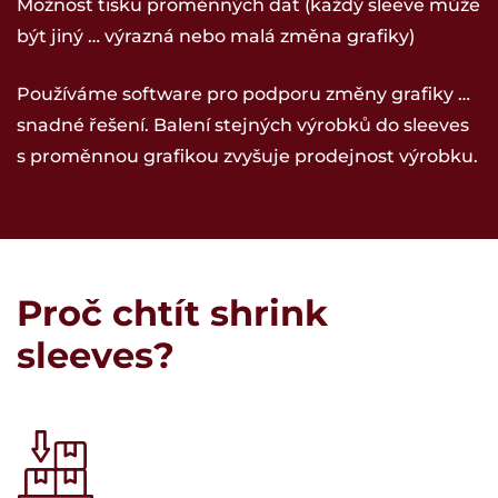
Možnost tisku proměnných dat (každý sleeve může
být jiný … výrazná nebo malá změna grafiky)
Používáme software pro podporu změny grafiky …
snadné řešení. Balení stejných výrobků do sleeves
s proměnnou grafikou zvyšuje prodejnost výrobku.
Proč chtít shrink
sleeves?