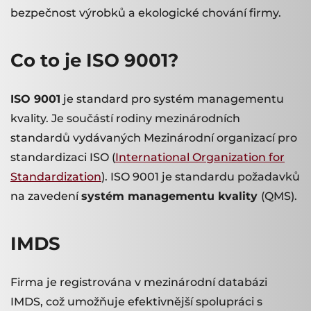
bezpečnost výrobků a ekologické chování firmy.
Použití
Co to je ISO 9001?
Flexibilní obaly
Shrink Sleeve etikety
ISO 9001
je standard pro systém managementu
Etikety
kvality. Je součástí rodiny mezinárodních
Ostatní
standardů vydávaných Mezinárodní organizací pro
standardizaci ISO (
International Organization for
Standardization
). ISO 9001 je standardu požadavků
na zavedení
systém managementu kvality
(QMS).
IMDS
Firma je registrována v mezinárodní databázi
IMDS, což umožňuje efektivnější spolupráci s